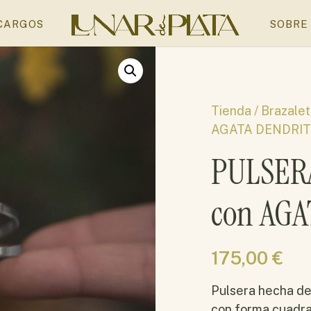
CARGOS
SOBRE
Tienda /
Brazale
AGATA DENDRIT
PULSERA
con AG
175,00
€
Pulsera hecha de
con forma cuadra