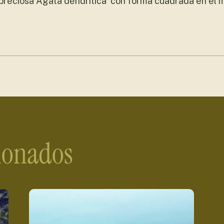
preciosa Ágata dendrítica con forma cuadrada en el m
cionados