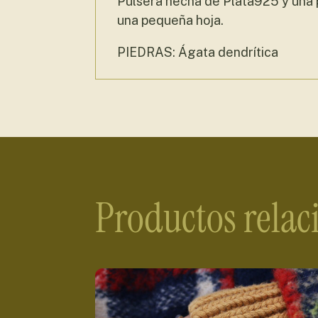
Pulsera hecha de Plata925 y una 
una pequeña hoja.
PIEDRAS: Ágata dendrítica
Productos rela