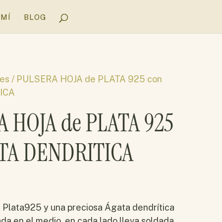
 MÍ
BLOG
tes
/ PULSERA HOJA de PLATA 925 con
ICA
 HOJA de PLATA 925
ATA DENDRITICA
 Plata925 y una preciosa Ágata dendrítica
da en el medio, en cada lado lleva soldada