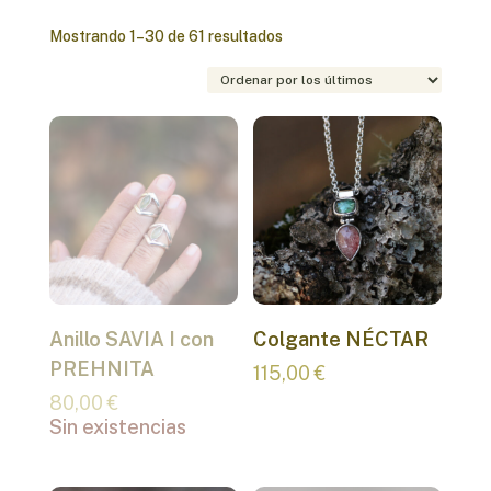
Ordenado
Mostrando 1–30 de 61 resultados
por
los
últimos
Anillo SAVIA I con
Colgante NÉCTAR
PREHNITA
115,00
€
80,00
€
Sin existencias