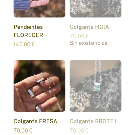
Pendientes
Colgante HOJA
FLORECER
75,00
€
Sin existencias
140,00
€
Colgante FRESA
Colgante BROTE I
70,00
€
70,00
€