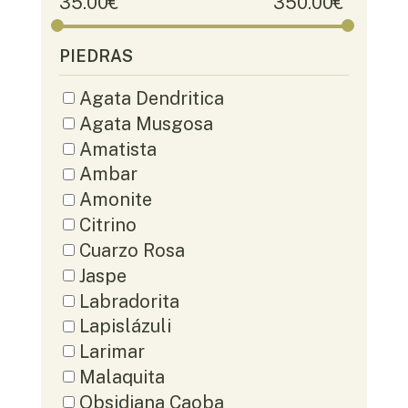
35.00
€
350.00
€
PIEDRAS
Agata Dendritica
Agata Musgosa
Amatista
Ambar
Amonite
Citrino
Cuarzo Rosa
Jaspe
Labradorita
Lapislázuli
Larimar
Malaquita
Obsidiana Caoba