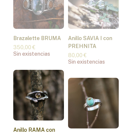
Brazalette BRUMA
Anillo SAVIA I con
PREHNITA
350,00
€
Sin existencias
80,00
€
Sin existencias
Anillo RAMA con