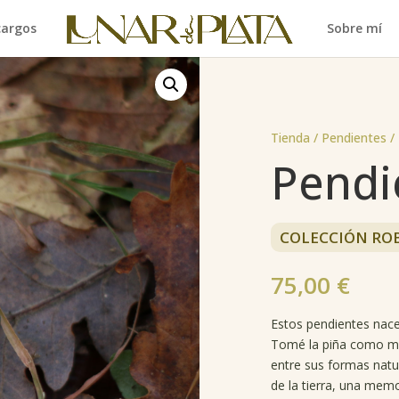
cargos
Sobre mí
Tienda /
Pendientes
/
Pendi
COLECCIÓN RO
75,00
€
Estos pendientes nacen
Tomé la piña como mo
entre sus formas natur
de la tierra, una memo