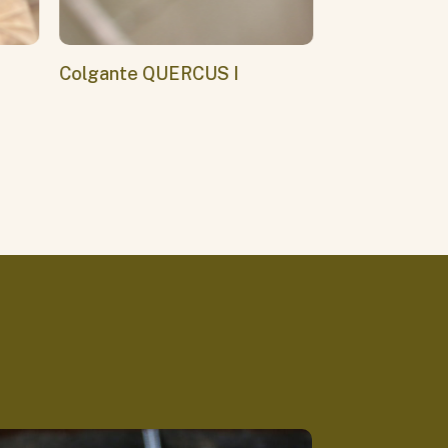
Colgante QUERCUS I
Colgante BR
MUSGOSA