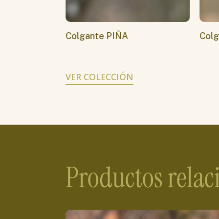
con PREHNITA
Colgante PIÑA
Colg
VER COLECCIÓN
Productos rela