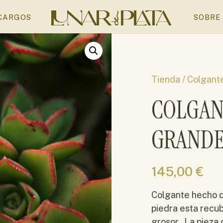
CARGOS
SOBRE
Tienda /
Colgant
COLGAN
GRAND
145,00
€
Colgante hecho d
piedra esta recub
grosor. La pieza 