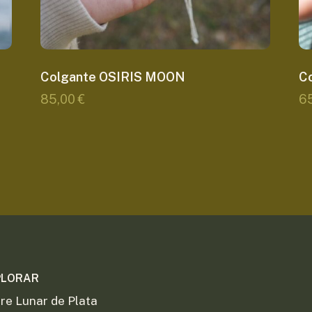
Colgante OSIRIS MOON
C
85,00
€
6
PLORAR
re Lunar de Plata