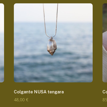
Colgante NUSA tengara
C
48,00
€
8