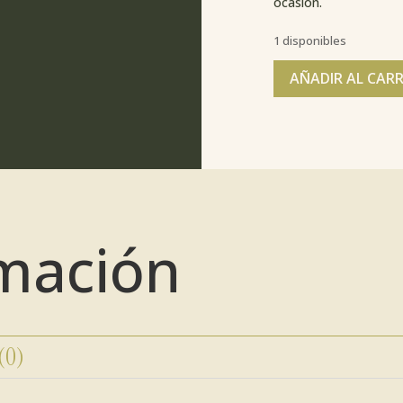
ocasión.
1 disponibles
AÑADIR AL CAR
mación
 (0)