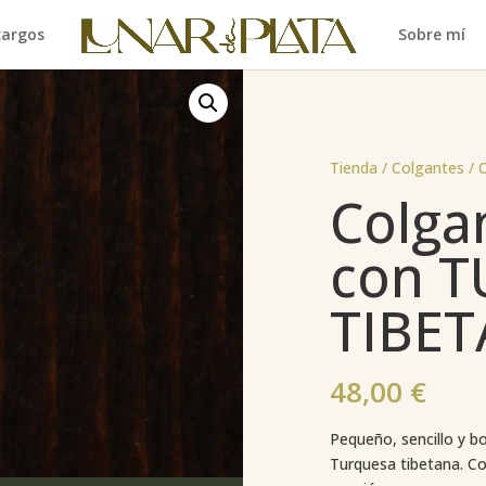
cargos
Sobre mí
Tienda /
Colgantes
/ 
Colga
con 
TIBE
48,00
€
Pequeño, sencillo y b
Turquesa tibetana. Co