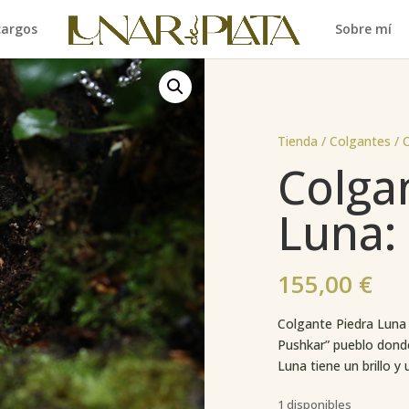
cargos
Sobre mí
Tienda /
Colgantes
/ 
Colga
Luna:
155,00
€
Colgante Piedra Luna 
Pushkar” pueblo donde
Luna tiene un brillo y
1 disponibles