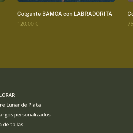
Colgante BAMOA con LABRADORITA
C
120,00
€
7
LORAR
re Lunar de Plata
argos personalizados
a de tallas