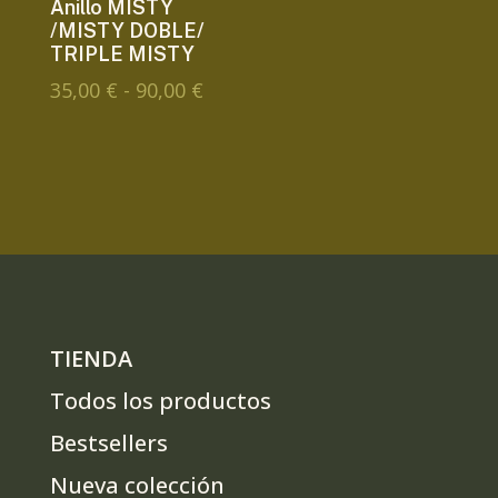
Anillo MISTY
/MISTY DOBLE/
TRIPLE MISTY
Rango
35,00
€
-
90,00
€
de
precios:
desde
35,00 €
hasta
90,00 €
TIENDA
Todos los productos
Bestsellers
Nueva colección