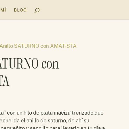
 MÍ
BLOG
 Anillo SATURNO con AMATISTA
SATURNO con
TA
ta” con un hilo de plata maciza trenzado que
ecuerda el anillo de saturno, de ahí su
pequeñito y sencillo para llevarlo en tu día a