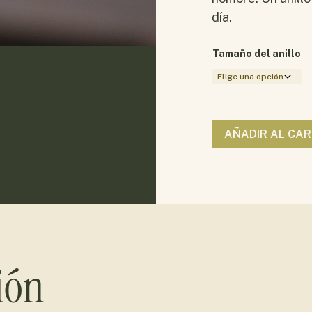
día.
Tamaño del anillo
AÑADIR AL CAR
ión