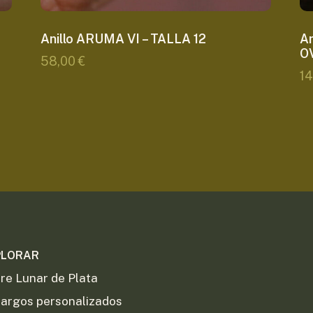
Anillo ARUMA VI – TALLA 12
A
OV
58,00
€
1
PLORAR
re Lunar de Plata
argos personalizados