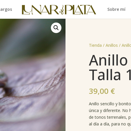
cargos
Sobre mí
Tienda /
Anillos
/ Anil
Anill
Talla 
39,00
€
Anillo sencillo y boni
única y diferente. No
de tonos terrenales, p
al día a día, para no qu