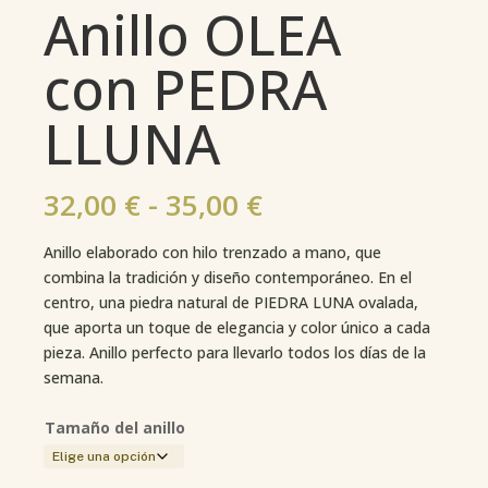
Anillo OLEA
con PEDRA
LLUNA
Rango
32,00
€
-
35,00
€
de
precios:
Anillo elaborado con hilo trenzado a mano, que
desde
combina la tradición y diseño contemporáneo. En el
32,00 €
centro, una piedra natural de PIEDRA LUNA ovalada,
hasta
que aporta un toque de elegancia y color único a cada
35,00 €
pieza. Anillo perfecto para llevarlo todos los días de la
semana.
Tamaño del anillo